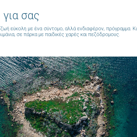
 για σας
ζωή εύκολη με ένα σύντομο, αλλά ενδιαφέρον, πρόγραμμα. Κι 
λιμάνια, σε πάρκα με παιδικές χαρές και πεζόδρομους.