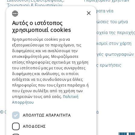
Περιεχόμενο χρηστών
Τουρισμού & Ευρωπαϊκών
×
Πρόσφατα νέα
Προγραμμάτων,
Tμήμα Τουρισμού,
Εκδηλώσεις του μήνα
Αυτός ο ιστότοπος
Μακράς Στοάς 15, 18531,
GREEK
Πειραιάς
χρησιμοποιεί cookies
Ξενοδοχεία της περιοχή
Tηλ: 214.405.3453-4-5
ENGLISH
Χρησιμοποιούμε cookies για να
tourismos@piraeus.gov.gr
Προορισμοί στον χάρτη
εξατομικεύσουμε το περιεχόμενο, τις
FRENCH
Φόρμα επικοινωνίας
διαφημίσεις και να αναλύσουμε την
Συλλογές φωτογραφιών
ITALIAN
επισκεψιμότητά μας. Μοιραζόμαστε
επίσης πληροφορίες σχετικά με τη χρήση
Συχνές ερωτήσεις
GERMAN
του ιστότοπού μας με τους συνεργάτες
διαφήμισης και ανάλυσης, οι οποίοι
SPANISH
ενδέχεται να τις συνδυάσουν με άλλες
πληροφορίες που τους έχετε παράσχει ή
CHINESE (SIMPLIFIED)
που έχουν συλλέξει από τη χρήση των
υπηρεσιών τους από εσάς.
Πολιτική
CHINESE
Απορρήτου
© Copyright Προορισμός Πειραιάς / Δήμος Πειραιά
ΑΠΟΛΎΤΩΣ ΑΠΑΡΑΊΤΗΤΑ
ΑΠΌΔΟΣΗΣ