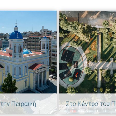
την Πειραϊκή
Στο Κέντρο του Π