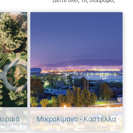
Δείτε όλες τις διαδρομές
ειραιά
Μικρολίμανο - Καστέλλα