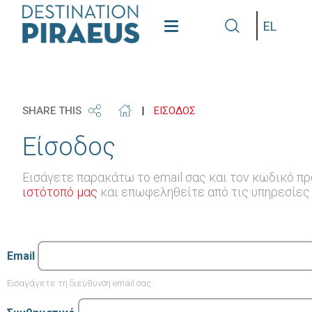
see
get
grap
Γλώσσα
our
our
some
gallery
phone
info
SHARE THIS
|
ΕΙΣΟΔΟΣ
Είσοδος
Εισάγετε παρακάτω το email σας και τον κωδικό πρ
ιστότοπό μας
και επωφεληθείτε από τις υπηρεσίες π
Email
Εισαγάγετε τη διεύθυνση email σας.