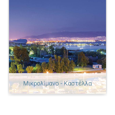
Μικρολίμανο - Καστέλλα