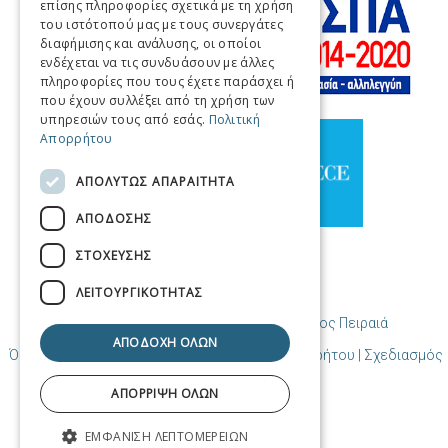
επίσης πληροφορίες σχετικά με τη χρήση
GERMAN
του ιστότοπού μας με τους συνεργάτες
διαφήμισης και ανάλυσης, οι οποίοι
SPANISH
ενδέχεται να τις συνδυάσουν με άλλες
πληροφορίες που τους έχετε παράσχει ή
CHINESE (SIMPLIFIED)
που έχουν συλλέξει από τη χρήση των
υπηρεσιών τους από εσάς.
Πολιτική
CHINESE
Απορρήτου
ΑΠΟΛΎΤΩΣ ΑΠΑΡΑΊΤΗΤΑ
ΑΠΌΔΟΣΗΣ
ΣΤΌΧΕΥΣΗΣ
ΛΕΙΤΟΥΡΓΙΚΌΤΗΤΑΣ
© Copyright Προορισμός Πειραιάς / Δήμος Πειραιά
ΑΠΟΔΟΧΉ ΌΛΩΝ
Όροι χρήσης | Πολιτική Cookies | Πολιτική Απορρήτου
| Σχεδιασμός
και δημιουργία από Cosmote
ΑΠΌΡΡΙΨΗ ΌΛΩΝ
ΕΜΦΆΝΙΣΗ ΛΕΠΤΟΜΕΡΕΙΏΝ