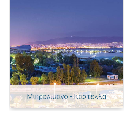
Μικρολίμανο - Καστέλλα