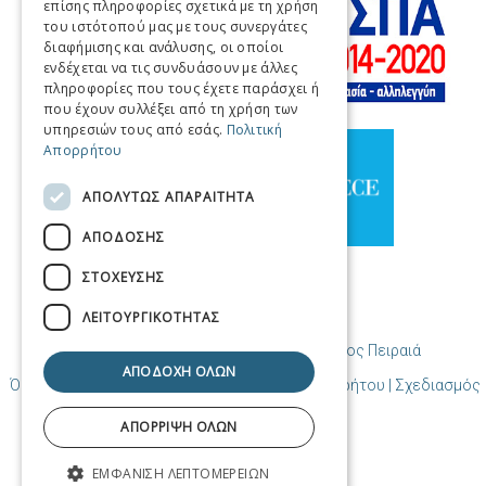
επίσης πληροφορίες σχετικά με τη χρήση
GERMAN
του ιστότοπού μας με τους συνεργάτες
διαφήμισης και ανάλυσης, οι οποίοι
SPANISH
ενδέχεται να τις συνδυάσουν με άλλες
πληροφορίες που τους έχετε παράσχει ή
CHINESE (SIMPLIFIED)
που έχουν συλλέξει από τη χρήση των
υπηρεσιών τους από εσάς.
Πολιτική
CHINESE
Απορρήτου
ΑΠΟΛΎΤΩΣ ΑΠΑΡΑΊΤΗΤΑ
ΑΠΌΔΟΣΗΣ
ΣΤΌΧΕΥΣΗΣ
ΛΕΙΤΟΥΡΓΙΚΌΤΗΤΑΣ
© Copyright Προορισμός Πειραιάς / Δήμος Πειραιά
ΑΠΟΔΟΧΉ ΌΛΩΝ
Όροι χρήσης | Πολιτική Cookies | Πολιτική Απορρήτου
| Σχεδιασμός
και δημιουργία από Cosmote
ΑΠΌΡΡΙΨΗ ΌΛΩΝ
ΕΜΦΆΝΙΣΗ ΛΕΠΤΟΜΕΡΕΙΏΝ