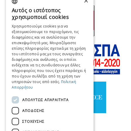
×
Αυτός ο ιστότοπος
GREEK
χρησιμοποιεί cookies
ENGLISH
Χρησιμοποιούμε cookies για να
εξατομικεύσουμε το περιεχόμενο, τις
FRENCH
διαφημίσεις και να αναλύσουμε την
ITALIAN
επισκεψιμότητά μας. Μοιραζόμαστε
επίσης πληροφορίες σχετικά με τη χρήση
GERMAN
του ιστότοπού μας με τους συνεργάτες
διαφήμισης και ανάλυσης, οι οποίοι
SPANISH
ενδέχεται να τις συνδυάσουν με άλλες
πληροφορίες που τους έχετε παράσχει ή
CHINESE (SIMPLIFIED)
που έχουν συλλέξει από τη χρήση των
υπηρεσιών τους από εσάς.
Πολιτική
CHINESE
Απορρήτου
ΑΠΟΛΎΤΩΣ ΑΠΑΡΑΊΤΗΤΑ
ΑΠΌΔΟΣΗΣ
ΣΤΌΧΕΥΣΗΣ