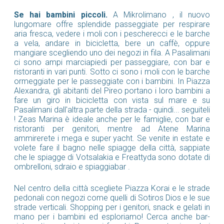
Se hai bambini piccoli.
A Mikrolimano , il nuovo
lungomare offre splendide passeggiate per respirare
aria fresca, vedere i moli con i pescherecci e le barche
a vela, andare in bicicletta, bere un caffè, oppure
mangiare scegliendo uno dei negozi in fila. A Pasalimani
ci sono ampi marciapiedi per passeggiare, con bar e
ristoranti in vari punti. Sotto ci sono i moli con le barche
ormeggiate per le passeggiate con i bambini. In Piazza
Alexandra, gli abitanti del Pireo portano i loro bambini a
fare un giro in bicicletta con vista sul mare e su
Pasalimani dall'altra parte della strada - quindi... seguiteli
! Zeas Marina è ideale anche per le famiglie, con bar e
ristoranti per genitori, mentre ad Atene Marina
ammirerete i mega e super yacht. Se venite in estate e
volete fare il bagno nelle spiagge della città, sappiate
che le spiagge di Votsalakia e Freattyda sono dotate di
ombrelloni, sdraio e spiaggiabar .
Nel centro della città scegliete Piazza Korai e le strade
pedonali con negozi come quelli di Sotiros Dios e le sue
strade verticali. Shopping per i genitori, snack e gelati in
mano per i bambini ed esploriamo! Cerca anche bar-