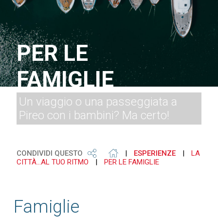
PER LE
FAMIGLIE
Un viaggio o una passeggiata a
Pireo con i bambini? Ma certo!
CONDIVIDI QUESTO
|
ESPERIENZE
|
LA
CITTÀ...AL TUO RITMO
|
PER LE FAMIGLIE
Famiglie