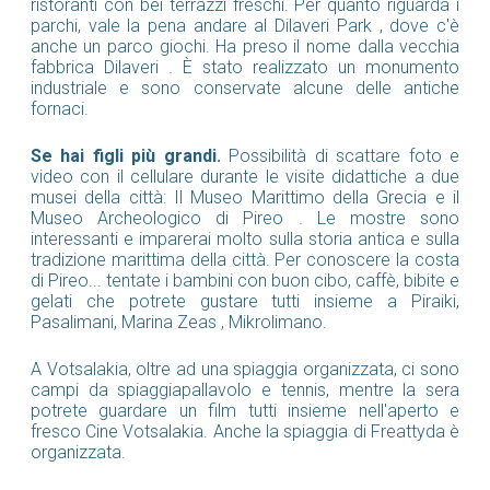
ristoranti con bei terrazzi freschi. Per quanto riguarda i
parchi, vale la pena andare al Dilaveri Park , dove c'è
anche un parco giochi. Ha preso il nome dalla vecchia
fabbrica Dilaveri . È stato realizzato un monumento
industriale e sono conservate alcune delle antiche
fornaci.
Se hai figli più grandi.
Possibilità di scattare foto e
video con il cellulare durante le visite didattiche a due
musei della città: Il Museo Marittimo della Grecia e il
Museo Archeologico di Pireo . Le mostre sono
interessanti e imparerai molto sulla storia antica e sulla
tradizione marittima della città. Per conoscere la costa
di Pireo... tentate i bambini con buon cibo, caffè, bibite e
gelati che potrete gustare tutti insieme a Piraiki,
Pasalimani, Marina Zeas , Mikrolimano.
A Votsalakia, oltre ad una spiaggia organizzata, ci sono
campi da spiaggiapallavolo e tennis, mentre la sera
potrete guardare un film tutti insieme nell'aperto e
fresco Cine Votsalakia. Anche la spiaggia di Freattyda è
organizzata.