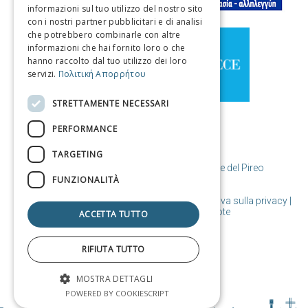
ITALIAN
informazioni sul tuo utilizzo del nostro sito
con i nostri partner pubblicitari e di analisi
GERMAN
che potrebbero combinarle con altre
informazioni che hai fornito loro o che
SPANISH
hanno raccolto dal tuo utilizzo dei loro
servizi.
Πολιτική Απορρήτου
CHINESE (SIMPLIFIED)
CHINESE
STRETTAMENTE NECESSARI
PERFORMANCE
TARGETING
© Copyright Destinazione Pireo / Comune del Pireo
FUNZIONALITÀ
Condizioni d'uso | Politica sui cookie | Informativa sulla privacy
|
Progettato e realizzato da Cosmote
ACCETTA TUTTO
RIFIUTA TUTTO
MOSTRA DETTAGLI
POWERED BY COOKIESCRIPT