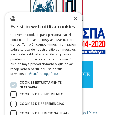
×
Ese sitio web utiliza cookies
GREEK
Utilizamos cookies para personalizar el
ENGLISH
contenido, los anuncios y analizar nuestro
tráfico. También compartimos información
FRENCH
sobre su uso de nuestro sitio con nuestros
socios de publicidad y análisis, quienes
ITALIAN
pueden combinarla con otra información
GERMAN
que les haya proporcionado o que hayan
recopilado a partir del uso de sus
SPANISH
servicios.
Πολιτική Απορρήτου
CHINESE (SIMPLIFIED)
COOKIES ESTRICTAMENTE
NECESARIAS
CHINESE
COOKIES DE RENDIMIENTO
COOKIES DE PREFERENCIAS
© Copyright Destino El Pireo / Municipio del Pireo
COOKIES DE FUNCIONALIDAD