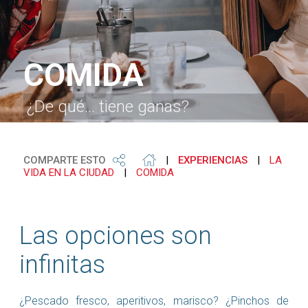
COMIDA
¿De qué... tiene ganas?
COMPARTE ESTO
|
EXPERIENCIAS
|
LA
VIDA EN LA CIUDAD
|
COMIDA
Las opciones son
infinitas
¿Pescado fresco, aperitivos, marisco? ¿Pinchos de