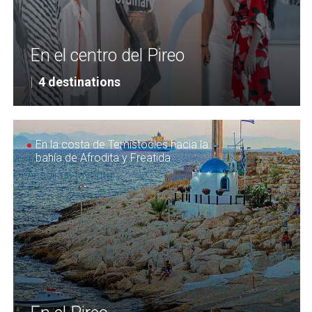
En el centro del Pireo
|
4 destinations
En la costa de Temístocles hacia la
bahía de Afrodita y Freatida
Añadir un favorito