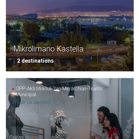
Mikrolimano Kastella
|
2 destinations
OPP-Akti Miaouli-2as Merarchias-Teatro
Municipal
Añadir un favorito