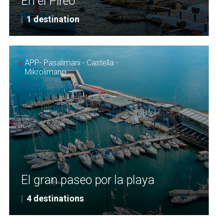
En el Pireo
|
1 destination
APP- Pasalimani - Castella -
Mikrolimano
Añadir un favorito
El gran paseo por la playa
|
4 destinations