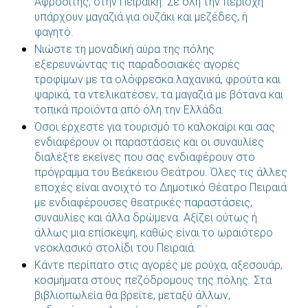
Αφροδίτης, στην Πειραϊκή. Σε όλη την περιοχή
υπάρχουν μαγαζιά για ουζάκι και μεζέδες, ή
φαγητό.
Νιώστε τη μοναδική αύρα της πόλης
εξερευνώντας τις παραδοσιακές αγορές
τροφίμων με τα ολόφρεσκα λαχανικά, φρούτα και
ψαρικά, τα ντελικατέσεν, τα μαγαζιά με βότανα και
τοπικά προϊόντα από όλη την Ελλάδα.
Όσοι έρχεστε για τουρισμό το καλοκαίρι και σας
ενδιαφέρουν οι παραστάσεις και οι συναυλίες
διαλέξτε εκείνες που σας ενδιαφέρουν στο
πρόγραμμα του Βεάκειου Θεάτρου. Όλες τις άλλες
εποχές είναι ανοιχτό το Δημοτικό Θέατρο Πειραιά
με ενδιαφέρουσες θεατρικές παραστάσεις,
συναυλίες και άλλα δρώμενα. Αξίζει ούτως ή
άλλως μια επίσκεψη, καθώς είναι το ωραιότερο
νεοκλασικό στολίδι του Πειραιά.
Κάντε περίπατο στις αγορές με ρούχα, αξεσουάρ,
κοσμήματα στους πεζόδρομους της πόλης. Στα
βιβλιοπωλεία θα βρείτε, μεταξύ άλλων,