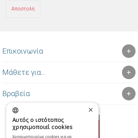
Επικοινωνία
Μάθετε για...
Βραβεία
×
Αυτός ο ιστότοπος
GREEK
χρησιμοποιεί cookies
ENGLISH
Χρησιμοποιούμε cookies για να