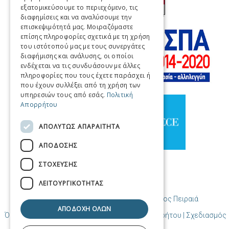
εξατομικεύσουμε το περιεχόμενο, τις
FRENCH
διαφημίσεις και να αναλύσουμε την
ITALIAN
επισκεψιμότητά μας. Μοιραζόμαστε
επίσης πληροφορίες σχετικά με τη χρήση
GERMAN
του ιστότοπού μας με τους συνεργάτες
διαφήμισης και ανάλυσης, οι οποίοι
SPANISH
ενδέχεται να τις συνδυάσουν με άλλες
πληροφορίες που τους έχετε παράσχει ή
CHINESE (SIMPLIFIED)
που έχουν συλλέξει από τη χρήση των
υπηρεσιών τους από εσάς.
Πολιτική
CHINESE
Απορρήτου
ΑΠΟΛΥΤΩΣ ΑΠΑΡΑΙΤΗΤΑ
ΑΠΟΔΟΣΗΣ
ΣΤΟΧΕΥΣΗΣ
ΛΕΙΤΟΥΡΓΙΚΟΤΗΤΑΣ
© Copyright Προορισμός Πειραιάς / Δήμος Πειραιά
ΑΠΟΔΟΧΗ ΟΛΩΝ
Όροι χρήσης | Πολιτική Cookies | Πολιτική Απορρήτου
| Σχεδιασμός
και δημιουργία από Cosmote