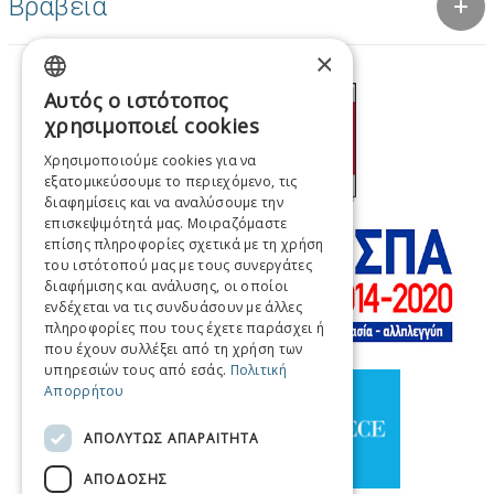
Βραβεία
×
Αυτός ο ιστότοπος
GREEK
χρησιμοποιεί cookies
ENGLISH
Χρησιμοποιούμε cookies για να
εξατομικεύσουμε το περιεχόμενο, τις
FRENCH
διαφημίσεις και να αναλύσουμε την
ITALIAN
επισκεψιμότητά μας. Μοιραζόμαστε
επίσης πληροφορίες σχετικά με τη χρήση
GERMAN
του ιστότοπού μας με τους συνεργάτες
διαφήμισης και ανάλυσης, οι οποίοι
SPANISH
ενδέχεται να τις συνδυάσουν με άλλες
πληροφορίες που τους έχετε παράσχει ή
CHINESE (SIMPLIFIED)
που έχουν συλλέξει από τη χρήση των
υπηρεσιών τους από εσάς.
Πολιτική
CHINESE
Απορρήτου
ΑΠΟΛΥΤΩΣ ΑΠΑΡΑΙΤΗΤΑ
ΑΠΟΔΟΣΗΣ