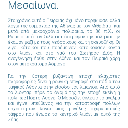
Μεσαίωνα.
Στα χρόνια αυτά ο Πειραιάς όχι μόνο παρήκμασε, αλλά
λόγω της συμμαχίας της Αθήνας με τον Μιθριδάτη και
μετά από μακροχρόνια πολιορκία, το 86 π.Χ., οι
Ρωμαίοι υπό τον Σύλλα κατέστρεψαν την πόλη και την
έκαψαν μαζί με τους νεόσοικους και τη σκευοθήκη. Οι
λίγοι κάτοικοι που παρέμειναν κατοικούσαν κοντά
στο λιμάνι και στο ναό του Σωτήρος Διός. Η
αναγέννηση ήρθε στην Αθήνα και τον Πειραιά χάρη
στον αυτοκράτορα Αδριανό.
Για την ύστερη βυζαντινή εποχή ελάχιστες
πληροφορίες δίνει η ρουνική επιγραφή στα πόδια του
ταφικού Λέοντα στην είσοδο του λιμανιού. Από αυτό
το λιοντάρι πήρε το όνομά της την εποχή εκείνη η
πόλη ως Πόρτο Λεόνε. Ο Μοροζίνι έκλεψε το άγαλμα
και έγινε υπεύθυνος για την καταστροφή πολλών
αρχαιοτήτων λόγω μιας μεγάλης οχυρωματικής
τάφρου που ένωσε το κεντρικό λιμάνι με αυτό της
Ζέας.