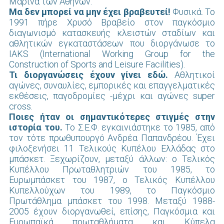
Μαρίνα των Αθηνών.
Μα δεν μπορεί να μην έχει βραβευτεί!
Φυσικά. Το
1991 πήρε Χρυσό Βραβείο στον παγκόσμιο
διαγωνισμό κατασκευής κλειστών σταδίων και
αθλητικών εγκαταστάσεων που διοργάνωσε το
IAKS (International Working Group for the
Construction of Sports and Leisure Facilities).
Τι διοργανώσεις έχουν γίνει εδώ.
Αθλητικοί
αγώνες, συναυλίες, εμπορικές και επαγγελματικές
εκθέσεις, παγοδρομίες -μέχρι και αγώνες super
cross.
Ποιες ήταν οι σημαντικότερες στιγμές στην
ιστορία του.
Το Σ.Ε.Φ. εγκαινιάστηκε το 1985, από
τον τότε πρωθυπουργό Ανδρέα Παπανδρέου. Έχει
φιλοξενήσει 11 Τελικούς Κυπέλου Ελλάδας στο
μπάσκετ. Ξεχωρίζουν, μεταξύ άλλων: ο Τελικός
Κυπέλλου Πρωταθλητριών του 1985, το
Ευρωμπάσκετ του 1987, o Τελικός Κυπέλλου
Κυπελλούχων του 1989, το Παγκόσμιο
Πρωτάθλημα μπάσκετ του 1998. Μεταξύ 1988-
2005 έχουν διοργανωθεί, επίσης, Παγκόσμια και
Ευρωπαϊκά πρωταθλήματα και Κύπελα