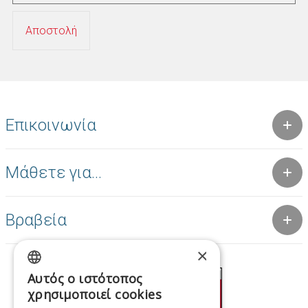
Επικοινωνία
Μάθετε για...
Βραβεία
×
Αυτός ο ιστότοπος
GREEK
χρησιμοποιεί cookies
ENGLISH