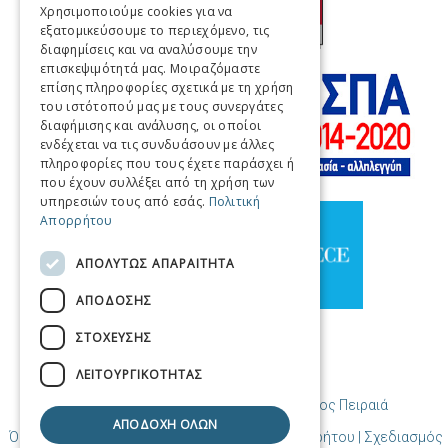
Χρησιμοποιούμε cookies για να
εξατομικεύσουμε το περιεχόμενο, τις
FRENCH
διαφημίσεις και να αναλύσουμε την
ITALIAN
επισκεψιμότητά μας. Μοιραζόμαστε
επίσης πληροφορίες σχετικά με τη χρήση
GERMAN
του ιστότοπού μας με τους συνεργάτες
διαφήμισης και ανάλυσης, οι οποίοι
SPANISH
ενδέχεται να τις συνδυάσουν με άλλες
πληροφορίες που τους έχετε παράσχει ή
CHINESE (SIMPLIFIED)
που έχουν συλλέξει από τη χρήση των
υπηρεσιών τους από εσάς.
Πολιτική
CHINESE
Απορρήτου
ΑΠΟΛΎΤΩΣ ΑΠΑΡΑΊΤΗΤΑ
ΑΠΌΔΟΣΗΣ
ΣΤΌΧΕΥΣΗΣ
ΛΕΙΤΟΥΡΓΙΚΌΤΗΤΑΣ
© Copyright Προορισμός Πειραιάς / Δήμος Πειραιά
ΑΠΟΔΟΧΉ ΌΛΩΝ
Όροι χρήσης | Πολιτική Cookies | Πολιτική Απορρήτου
| Σχεδιασμός