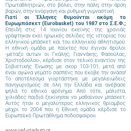
Πρωταθλητριών, στο βόλεϊ, στην πάλη, στην άρση
βαρών, στην ενόργανη και ρυθμική γυμναστική.
Γιατί οι Έλληνες θυμούνται ακόμη το
Ευρωμπάσκετ (Eurobasket) του 1987 στο Σ.Ε.Φ.;
Επειδή στις 14 Ιουνίου εκείνης της χρονιάς
γράφτηκαν εκεί ηρωικές σελίδες της ιστορίας του
ελληνικού μπάσκετ και του ελληνικού αθλητισμού.
Η εθνική ομάδα με παίκτες που έγιναν θρύλοι
-μεταξύ αυτών οι Γκάλης, Γιαννάκης, Φασούλας,
Χριστοδούλου-, κέρδισε στον τελικό εναντίον της
Σοβιετικής Ένωσης με σκορ 103-101, μετά από
έναν αγώνα γεμάτο σασπένς που έκοβε την ανάσα!
Το αποτέλεσμα γιορτάστηκε με μεγαλειώδεις
πανηγυρισμούς σε όλη την Ελλάδα και ανέβασε
ψηλά το εθνικό φρόνημα. Από τότε, μάλιστα,
χιλιάδες παιδιά ξεκίνησαν να μαθαίνουν μπάσκετ.
Αυτός ήταν ο μεγαλύτερος ελληνικός θρίαμβος
μέχρι το 2004 που η Εθνική ομάδα κέρδισε το
Ευρωπαϊκό Πρωτάθλημα ποδοσφαίρου.
www.sef-stadium.gr