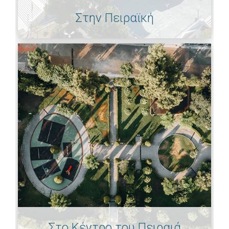
Στην Πειραϊκή
Στο Κέντρο του Πειραιά