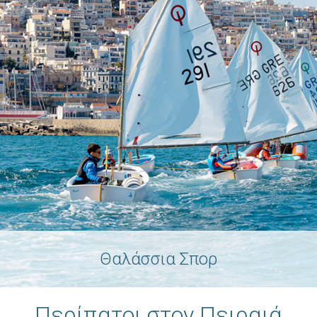
Θαλάσσια Σπορ
Περίπατοι στον Πειραιά