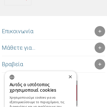
Επικοινωνία
Μάθετε για...
Βραβεία
×
Αυτός ο ιστότοπος
GREEK
χρησιμοποιεί cookies
ENGLISH
Χρησιμοποιούμε cookies για να
εξατομικεύσουμε το περιεχόμενο, τις
FRENCH
διαφημίσεις και να αναλύσουμε την