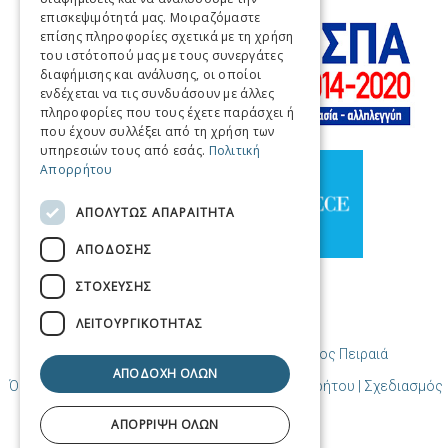
ITALIAN
επισκεψιμότητά μας. Μοιραζόμαστε
επίσης πληροφορίες σχετικά με τη χρήση
GERMAN
του ιστότοπού μας με τους συνεργάτες
διαφήμισης και ανάλυσης, οι οποίοι
SPANISH
ενδέχεται να τις συνδυάσουν με άλλες
πληροφορίες που τους έχετε παράσχει ή
CHINESE (SIMPLIFIED)
που έχουν συλλέξει από τη χρήση των
υπηρεσιών τους από εσάς.
Πολιτική
CHINESE
Απορρήτου
ΑΠΟΛΎΤΩΣ ΑΠΑΡΑΊΤΗΤΑ
ΑΠΌΔΟΣΗΣ
ΣΤΌΧΕΥΣΗΣ
ΛΕΙΤΟΥΡΓΙΚΌΤΗΤΑΣ
© Copyright Προορισμός Πειραιάς / Δήμος Πειραιά
ΑΠΟΔΟΧΉ ΌΛΩΝ
Όροι χρήσης | Πολιτική Cookies | Πολιτική Απορρήτου
| Σχεδιασμός
και δημιουργία από Cosmote
ΑΠΌΡΡΙΨΗ ΌΛΩΝ