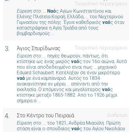
Τουριστικό περιεχόμενο
Εύρεση στο:
…
Ναό
ς Αγίων Κωνσταντίνου και
Ελένης Πλατεία Κοραή, Ελλάδα, … του Νυχτερινού
Γυμνασίου της πόλης. Έγινε καθεδρικός
ναό
ς όταν
καταστράφηκε η Αγία Τριάδα από τους
βομβαρδισμούς …
3.
Άγιος Σπυρίδωνας
Τουριστικό περιεχόμενο
Εύρεση στο:
… πηγές θεωρούν, πάντως, ότι
κτίστηκε ως ένας μικρός
ναό
ς τον 16ο αιώνα. Αυτό
που είναι αποδεδειγμένο είναι πως … μηχανικό
Eduard Schaubert. Κατέληξαν σε έναν μικρότερο
ναό
με ένα καμπαναριό. Αυτός το 1834
ανακαινίστηκε εν μέρει … απέναντι από την
εκκλησία. Ο επόμενος και μεγαλύτερος
ναό
ς
κτίστηκε μεταξύ 1865-1882. Από το 1926 μέχρι
σήμερα ο …
4.
Στο Κέντρο του Πειραιά
Διαδρομή
Εύρεση στο:
… του 1821, Ανδρέα Μιαούλη. Πρώτη
στάση είναι ο σπουδαίος
ναό
ς του Αγίου Νικολάου