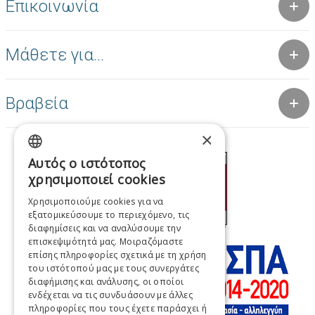
Επικοινωνία
Μάθετε για...
Βραβεία
×
Αυτός ο ιστότοπος
GREEK
χρησιμοποιεί cookies
ENGLISH
Χρησιμοποιούμε cookies για να
εξατομικεύσουμε το περιεχόμενο, τις
FRENCH
διαφημίσεις και να αναλύσουμε την
ITALIAN
επισκεψιμότητά μας. Μοιραζόμαστε
επίσης πληροφορίες σχετικά με τη χρήση
GERMAN
του ιστότοπού μας με τους συνεργάτες
διαφήμισης και ανάλυσης, οι οποίοι
SPANISH
ενδέχεται να τις συνδυάσουν με άλλες
πληροφορίες που τους έχετε παράσχει ή
CHINESE (SIMPLIFIED)