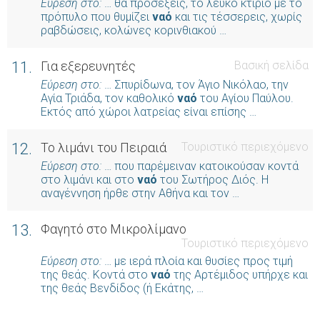
Εύρεση στο:
… θα προσέξεις, το λευκό κτίριο με το
πρόπυλο που θυμίζει
ναό
και τις τέσσερεις, χωρίς
ραβδώσεις, κολώνες κορινθιακού …
11.
Για εξερευνητές
Βασική σελίδα
Εύρεση στο:
… Σπυρίδωνα, τον Άγιο Νικόλαο, την
Αγία Τριάδα, τον καθολικό
ναό
του Αγίου Παύλου.
Εκτός από χώροι λατρείας είναι επίσης …
12.
To λιμάνι του Πειραιά
Τουριστικό περιεχόμενο
Εύρεση στο:
… που παρέμειναν κατοικούσαν κοντά
στο λιμάνι και στο
ναό
του Σωτήρος Διός. Η
αναγέννηση ήρθε στην Αθήνα και τον …
13.
Φαγητό στο Μικρολίμανο
Τουριστικό περιεχόμενο
Εύρεση στο:
… με ιερά πλοία και θυσίες προς τιμή
της θεάς. Κοντά στο
ναό
της Αρτέμιδος υπήρχε και
της θεάς Βενδίδος (ή Εκάτης, …