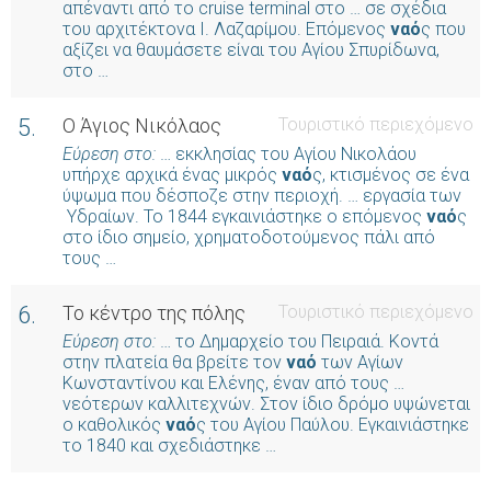
απέναντι από το cruise terminal στο … σε σχέδια
του αρχιτέκτονα Ι. Λαζαρίμου. Επόμενος
ναό
ς που
αξίζει να θαυμάσετε είναι του Αγίου Σπυρίδωνα,
στο …
5.
Ο Άγιος Νικόλαος
Τουριστικό περιεχόμενο
Εύρεση στο:
… εκκλησίας του Αγίου Νικολάου
υπήρχε αρχικά ένας μικρός
ναό
ς, κτισμένος σε ένα
ύψωμα που δέσποζε στην περιοχή. … εργασία των
Υδραίων. Το 1844 εγκαινιάστηκε ο επόμενος
ναό
ς
στο ίδιο σημείο, χρηματοδοτούμενος πάλι από
τους …
6.
Το κέντρο της πόλης
Τουριστικό περιεχόμενο
Εύρεση στο:
… το Δημαρχείο του Πειραιά. Κοντά
στην πλατεία θα βρείτε τον
ναό
των Αγίων
Κωνσταντίνου και Ελένης, έναν από τους …
νεότερων καλλιτεχνών. Στον ίδιο δρόμο υψώνεται
ο καθολικός
ναό
ς του Αγίου Παύλου. Εγκαινιάστηκε
το 1840 και σχεδιάστηκε …