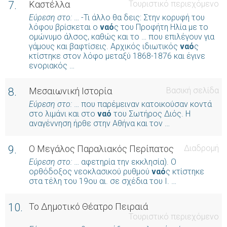
7.
Καστέλλα
Τουριστικό περιεχόμενο
Εύρεση στο:
… -Τι άλλο θα δεις: Στην κορυφή του
λόφου βρίσκεται ο
ναό
ς του Προφήτη Ηλία με το
ομώνυμο άλσος, καθώς και το … που επιλέγουν για
γάμους και βαφτίσεις. Αρχικός ιδιωτικός
ναό
ς
κτίστηκε στον λόφο μεταξύ 1868-1876 και έγινε
ενοριακός …
8.
Μεσαιωνική Ιστορία
Βασική σελίδα
Εύρεση στο:
… που παρέμειναν κατοικούσαν κοντά
στο λιμάνι και στο
ναό
του Σωτήρος Διός. Η
αναγέννηση ήρθε στην Αθήνα και τον …
9.
Ο Μεγάλος Παραλιακός Περίπατος
Διαδρομή
Εύρεση στο:
… αφετηρία την εκκλησία). Ο
ορθόδοξος νεοκλασικού ρυθμού
ναό
ς κτίστηκε
στα τέλη του 19ου αι. σε σχέδια του Ι. …
10.
Το Δημοτικό Θέατρο Πειραιά
Τουριστικό περιεχόμενο