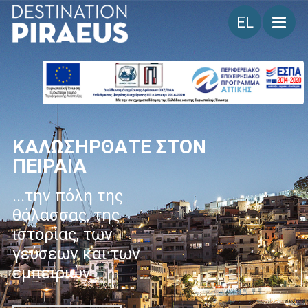
Γλώσσα
ΠΑΡΕΑ *
* παρέα (η)
ουσιαστικό / πα-ρέ-α /
φιλική συντροφιά,
ομάδα φίλων
companionship, group
of friends