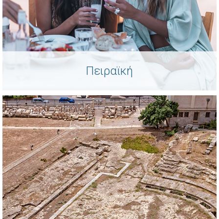
Πειραϊκή