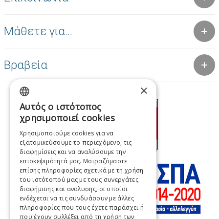
Μάθετε για...
Βραβεία
×
Αυτός ο ιστότοπος
GREEK
χρησιμοποιεί cookies
ENGLISH
Χρησιμοποιούμε cookies για να
εξατομικεύσουμε το περιεχόμενο, τις
FRENCH
διαφημίσεις και να αναλύσουμε την
ITALIAN
επισκεψιμότητά μας. Μοιραζόμαστε
επίσης πληροφορίες σχετικά με τη χρήση
GERMAN
του ιστότοπού μας με τους συνεργάτες
διαφήμισης και ανάλυσης, οι οποίοι
SPANISH
ενδέχεται να τις συνδυάσουν με άλλες
πληροφορίες που τους έχετε παράσχει ή
CHINESE (SIMPLIFIED)
που έχουν συλλέξει από τη χρήση των