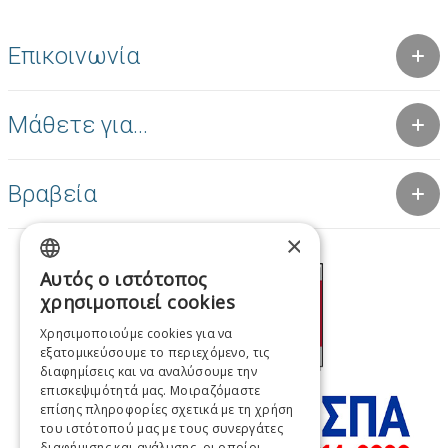
Επικοινωνία
Μάθετε για...
Βραβεία
×
Αυτός ο ιστότοπος
GREEK
χρησιμοποιεί cookies
ENGLISH
Χρησιμοποιούμε cookies για να
εξατομικεύσουμε το περιεχόμενο, τις
FRENCH
διαφημίσεις και να αναλύσουμε την
ITALIAN
επισκεψιμότητά μας. Μοιραζόμαστε
επίσης πληροφορίες σχετικά με τη χρήση
GERMAN
του ιστότοπού μας με τους συνεργάτες
διαφήμισης και ανάλυσης, οι οποίοι