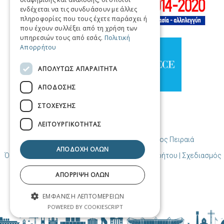
SPANISH
ενδέχεται να τις συνδυάσουν με άλλες
πληροφορίες που τους έχετε παράσχει ή
CHINESE (SIMPLIFIED)
που έχουν συλλέξει από τη χρήση των
υπηρεσιών τους από εσάς.
Πολιτική
CHINESE
Απορρήτου
ΑΠΟΛΥΤΩΣ ΑΠΑΡΑΙΤΗΤΑ
ΑΠΟΔΟΣΗΣ
ΣΤΟΧΕΥΣΗΣ
ΛΕΙΤΟΥΡΓΙΚΟΤΗΤΑΣ
© Copyright Προορισμός Πειραιάς / Δήμος Πειραιά
ΑΠΟΔΟΧΗ ΟΛΩΝ
Όροι χρήσης | Πολιτική Cookies | Πολιτική Απορρήτου
| Σχεδιασμός
και δημιουργία από Cosmote
ΑΠΟΡΡΙΨΗ ΟΛΩΝ
ΕΜΦΑΝΙΣΗ ΛΕΠΤΟΜΕΡΕΙΩΝ
POWERED BY COOKIESCRIPT