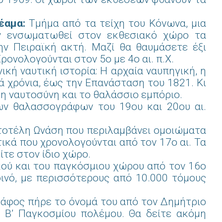
έαμα:
Τμήμα από τα τείχη του Κόνωνα, μια
υν ενσωματωθεί στον εκθεσιακό χώρο τα
ην Πειραϊκή ακτή. Μαζί θα θαυμάσετε έξι
ονολογούνται στον 5ο με 4ο αι. π.Χ.
ική ναυτική ιστορία: Η αρχαία ναυπηγική, η
ά χρόνια, έως την Επανάσταση του 1821. Κι
 η ναυτοσύνη και το θαλάσσιο εμπόριο.
ν θαλασσογράφων του 19ου και 20ου αι.
τοτέλη Ωνάση που περιλαμβάνει ομοιώματα
τικά που χρονολογούνται από τον 17ο αι. Τα
ίτε στον ίδιο χώρο.
κού και του παγκόσμιου χώρου από τον 16ο
οινό, με περισσότερους από 10.000 τόμους
κάφος πήρε το όνομά του από τον Δημήτριο
 Β’ Παγκοσμίου πολέμου. Θα δείτε ακόμη