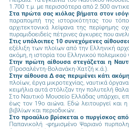
1.700 τ.μ. με περισσότερα από 2.500 αντικ
Στα πρώτα σας κιόλας βήματα στον ισόγ
παραπομπή της ιστορικότητας του τόπο
αρχιτεκτονικά λείψανα της περίφημης οχ
πυραμιδοειδείς πέτρινες άγκυρες που ανελκ
Στις υπόλοιπες 10 συνεχόμενες αίθουσε
εξέλιξη των πλοίων από την Ελληνική αρχα
ακόμη, η ιστορία του Ελληνικού πολεμικού 
Στην πρώτη αίθουσα στεγάζεται η Ναυτ
(Προσαλέντη-Βολανάκη-Χατζή κ.ά.).
Στην αίθουσα Δ σας περιμένει κάτι ακόμ
πλοίων, έργα μικροτεχνίας, ναυτικά όργανα
κειμήλια αυτά στόλιζαν την πολυτελή θαλαμ
Στο Ναυτικό Μουσείο Ελλάδας υπάρχει, επ
έως τον 19ο αιώνα. Εδώ λειτουργεί και η
βιβλίων και περιοδικών.
Στο προαύλιο βρίσκεται ο πυργίσκος απ
Παπανικολή -φημισμένο Ψαριανό πυρπολη