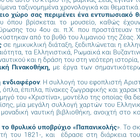
είμενα ταξινομημένα χρονολογικά και θεματικά.
ειο χώρο σας περιμένει ένα εντυπωσιακό θ
υ όπου βρίσκεται το μουσείο, καθώς έχο
ύρωσης του 4ου αι. π.Χ. που προστάτευαν τ
ύστηκαν από το βυθό του λιμανιού της Ζέας. Χρ
ς
σε ημικυκλική διάταξη, ξεδιπλώνεται η ελλην
ιότητα, τα Ελληνιστικά, Ρωμαϊκά και Βυζαντιν
ναυτικού και η δράση του στη νεότερη ιστορία,
ική Πινακοθήκη,
με έργα των σημαντικότερω
η ενδιαφέρον
: Η συλλογή του εφοπλιστή Αρισ
, όπλα, έπιπλα, πίνακες ζωγραφικής και χαρακ
ηγό του «Χριστίνα», μοντέλο της οποίας θα δε
ίσης, μία μεγάλη συλλογή χαρτών του Ελληνι
 μοναδική ναυτική βιβλιοθήκη, ανοιχτή στο κ
ό το θρυλικό υποβρύχιο «Παπανικολής
». Το σ
τή του 1821-, και έδρασε στη διάρκεια του